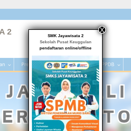
X
A 2
SMK Jayawisata 2
Sekolah Pusat Keuggulan
pendaftaran online/offline
ian
Prestasi
Program
Info PPDB