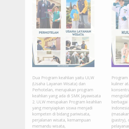
Dua Program keahlian yaitu ULW
Program 
(Usaha Layanan Wisata) dan
kuliner 
Perhotelan, merupakan program
konsentr
keahlian yang ada di SMK Jayawisata
mengola
2. ULW merupakan Program keahlian
berbagai
yang menyiapkan siswa menjadi
Indonesi
kompeten di bidang pariwisata,
(masakan 
perjalanan wisata, kemampuan
(pastry),
memandu wisata,
pelayana