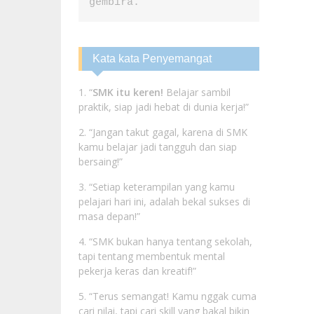
gembira.
Kata kata Penyemangat
1. “
SMK itu keren!
Belajar sambil
praktik, siap jadi hebat di dunia kerja!”
2. “Jangan takut gagal, karena di SMK
kamu belajar jadi tangguh dan siap
bersaing!”
3. “Setiap keterampilan yang kamu
pelajari hari ini, adalah bekal sukses di
masa depan!”
4. “SMK bukan hanya tentang sekolah,
tapi tentang membentuk mental
pekerja keras dan kreatif!”
5. “Terus semangat! Kamu nggak cuma
cari nilai, tapi cari skill yang bakal bikin