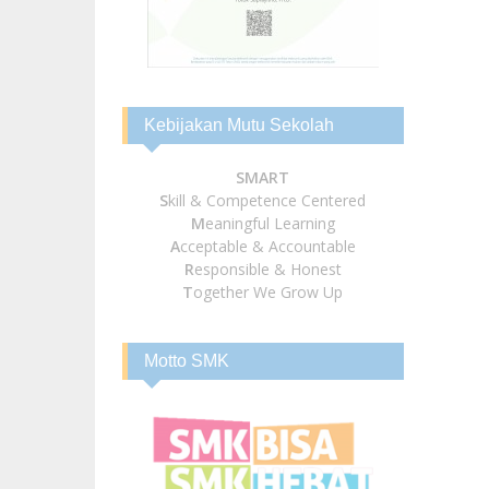
Kebijakan Mutu Sekolah
SMART
S
kill & Competence Centered
M
eaningful Learning
A
cceptable & Accountable
R
esponsible & Honest
T
ogether We Grow Up
Motto SMK