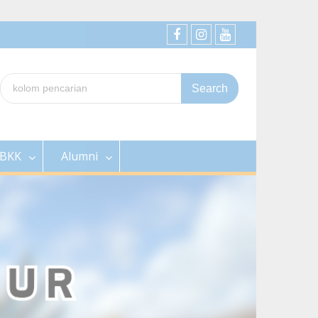
SMK
SMK
SMK
Jayawisata
Jayawisata
Jayawisata
Search
II
2
2
for:
BKK
Alumni