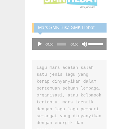
Mars SMK Bisa SMK Hebat
Audio
Use
00:00
00:00
Player
Up/Down
Arrow
keys
to
Lagu mars adalah salah 
increase
satu jenis lagu yang 
or
kerap dinyanyikan dalam 
decrease
pertemuan sebuah lembaga, 
volume.
organisasi, atau kelompok 
tertentu. mars identik 
dengan lagu-lagu pemberi 
semangat yang dinyanyikan 
dengan energik dan 