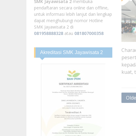
SMK Jayawisata 2
membuka
pendaftaran secara online dan offline,
untuk informasi lebih lanjut dan lengkap
dapat menghubungi nomor Hotline
SMK Jayawisata 2 di
081958888328
atau
081807000358
Chara
Akreditasi SMK Jayawisata 2
pesert
kepada
kuat, 
Post
Olde
navig