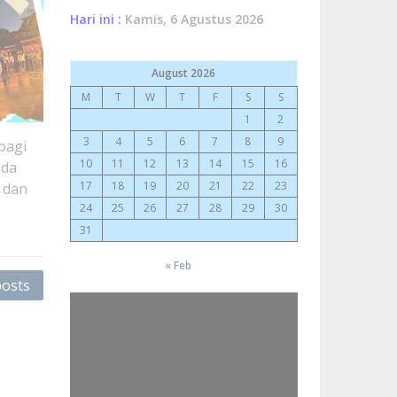
Hari ini :
Kamis, 6 Agustus 2026
August 2026
M
T
W
T
F
S
S
1
2
3
4
5
6
7
8
9
bagi
10
11
12
13
14
15
16
ada
17
18
19
20
21
22
23
 dan
24
25
26
27
28
29
30
31
« Feb
osts