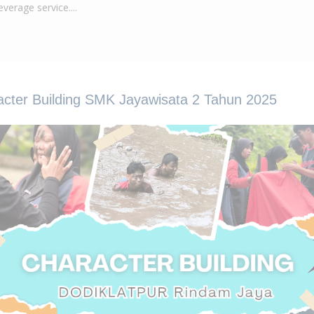
verage service....
888 8328 atau 0818 0 7000 358
cter Building SMK Jayawisata 2 Tahun 2025