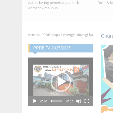
dan ticketing penerbangan baik
food & be
domestik maupun...
ormasi PPDB dapat menghubungi kami via telpon atau WA 0819 5
Chara
PPDB TA 2025/2026
Video
Player
00:00
06:28