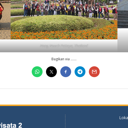
Nong Nooch Pattaya, Thailand
Bagikan via …….
Loka