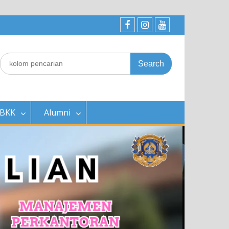
SMK
SMK
SMK
Jayawisata
Jayawisata
Jayawisata
Search
II
2
2
for:
BKK
Alumni