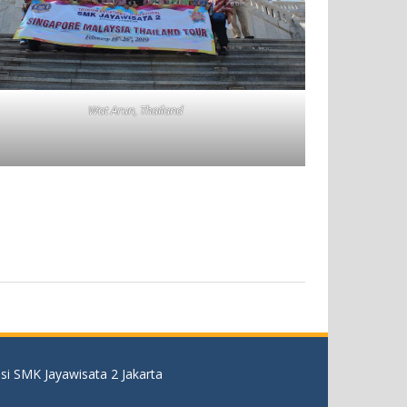
Wat Arun, Thailand
si SMK Jayawisata 2 Jakarta