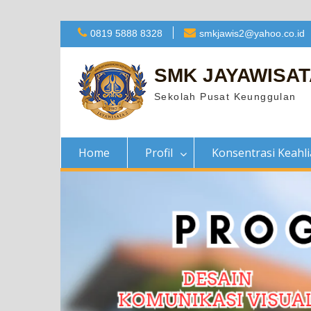
Skip
0819 5888 8328
smkjawis2@yahoo.co.id
to
content
SMK JAYAWISAT
Sekolah Pusat Keunggulan
Home
Profil
Konsentrasi Keahl