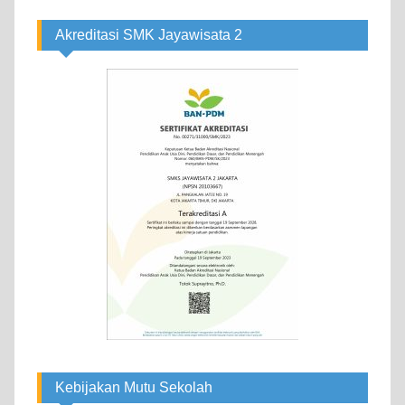
Akreditasi SMK Jayawisata 2
Kebijakan Mutu Sekolah