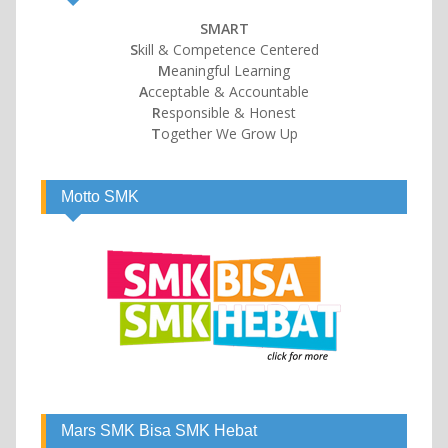
SMART
S
kill & Competence Centered
M
eaningful Learning
A
cceptable & Accountable
R
esponsible & Honest
T
ogether We Grow Up
Motto SMK
Mars SMK Bisa SMK Hebat