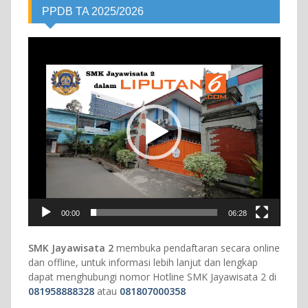
PPDB TA 2025/2026
Video
Player
00:00
06:28
SMK Jayawisata 2
membuka pendaftaran secara online
dan offline, untuk informasi lebih lanjut dan lengkap
dapat menghubungi nomor Hotline SMK Jayawisata 2 di
081958888328
atau
081807000358