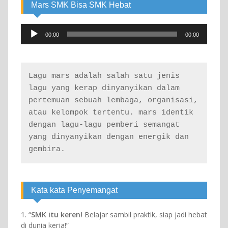
Mars SMK Bisa SMK Hebat
Audio
00:00
00:00
Player
Lagu mars adalah salah satu jenis 
lagu yang kerap dinyanyikan dalam 
pertemuan sebuah lembaga, organisasi, 
atau kelompok tertentu. mars identik 
dengan lagu-lagu pemberi semangat 
yang dinyanyikan dengan energik dan 
gembira.
Kata kata Penyemangat
1. “
SMK itu keren!
Belajar sambil praktik, siap jadi hebat
di dunia kerja!”