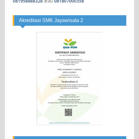
081958888328
atau
081807000358
Akreditasi SMK Jayawisata 2