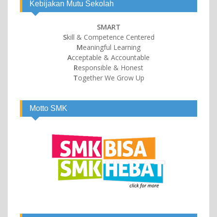
Kebijakan Mutu Sekolah
SMART
S
kill & Competence Centered
M
eaningful Learning
A
cceptable & Accountable
R
esponsible & Honest
T
ogether We Grow Up
Motto SMK