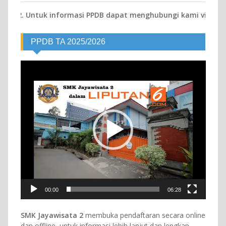
k informasi PPDB dapat menghubungi kami via telpon atau WA 0
PPDB TA 2025/2026
Video
Player
00:00
06:28
SMK Jayawisata 2
membuka pendaftaran secara online
dan offline, untuk informasi lebih lanjut dan lengkap