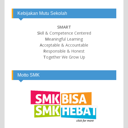
Kebijakan Mutu Sekolah
SMART
S
kill & Competence Centered
M
eaningful Learning
A
cceptable & Accountable
R
esponsible & Honest
T
ogether We Grow Up
Motto SMK