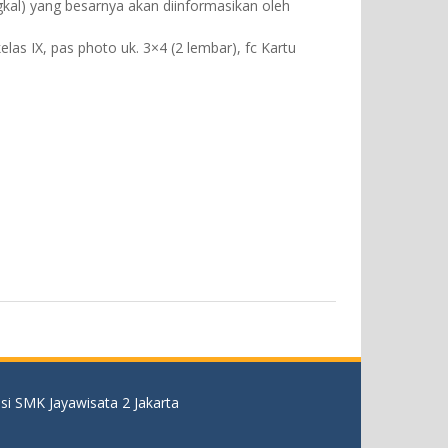
kal) yang besarnya akan diinformasikan oleh
kelas IX, pas photo uk. 3×4 (2 lembar), fc Kartu
si SMK Jayawisata 2 Jakarta