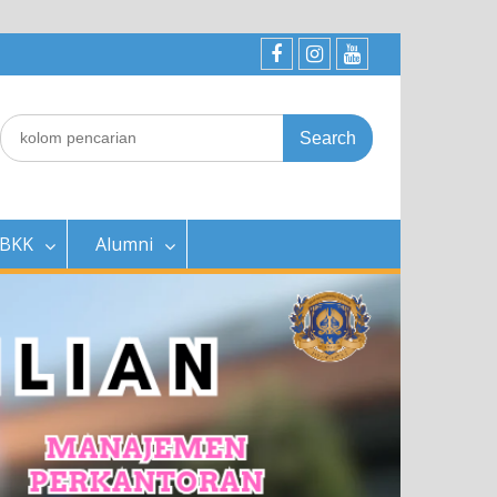
SMK
SMK
SMK
Jayawisata
Jayawisata
Jayawisata
Search
II
2
2
for:
BKK
Alumni