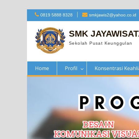
Skip
0819 5888 8328
smkjawis2@yahoo.co.id
to
content
SMK JAYAWISAT
Sekolah Pusat Keunggulan
Home
Profil
Konsentrasi Keahl