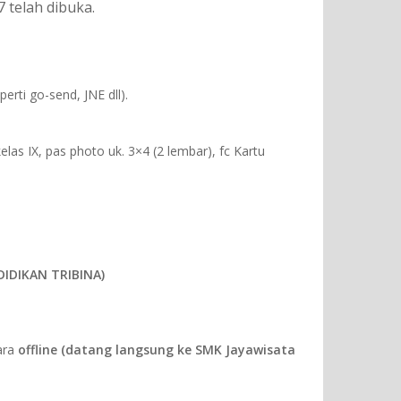
 telah dibuka.
rti go-send, JNE dll).
kelas IX, pas photo uk. 3×4 (2 lembar), fc Kartu
DIDIKAN TRIBINA)
ara
offline (datang langsung ke SMK Jayawisata