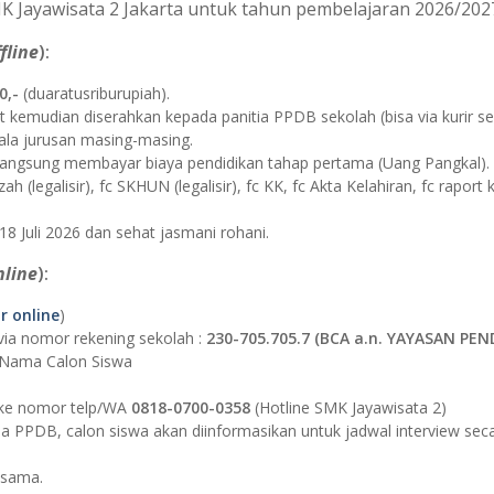
K Jayawisata 2 Jakarta untuk tahun pembelajaran 2026/2027
fline
):
0,-
(duaratusriburupiah).
 kemudian diserahkan kepada panitia PPDB sekolah (bisa via kurir sepe
pala jurusan masing-masing.
at langsung membayar biaya pendidikan tahap pertama (Uang Pangkal).
 (legalisir), fc SKHUN (legalisir), fc KK, fc Akta Kelahiran, fc raport 
18 Juli 2026 dan sehat jasmani rohani.
nline
):
r online
)
via nomor rekening sekolah :
230-705.705.7 (BCA a.n. YAYASAN PEN
_Nama Calon Siswa
 ke nomor telp/WA
0818-0700-0358
(Hotline SMK Jayawisata 2)
ia PPDB, calon siswa akan diinformasikan untuk jadwal interview sec
 sama.