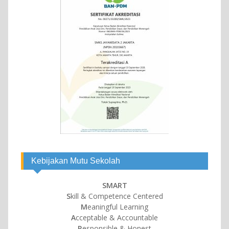
Kebijakan Mutu Sekolah
SMART
S
kill & Competence Centered
M
eaningful Learning
A
cceptable & Accountable
R
esponsible & Honest