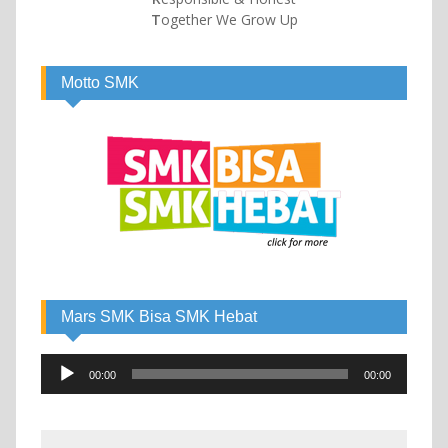
T
ogether We Grow Up
Motto SMK
Mars SMK Bisa SMK Hebat
Audio
00:00
00:00
Player